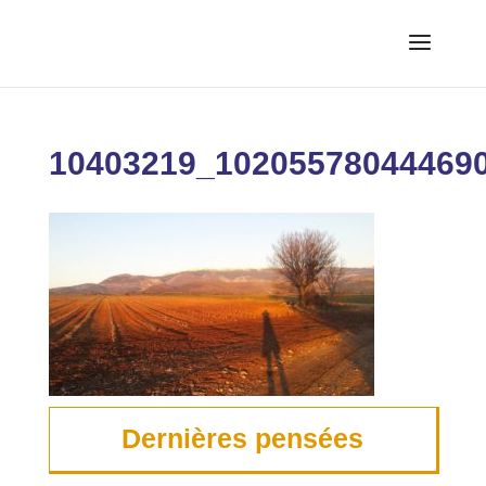
10403219_10205578044469
Dernières pensées